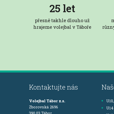
25 let
přesně takhle dlouho už
m
hrajeme volejbal v Táboře
různ
Kontaktujte nás
Naš
Volejbal Tábor z.s.
U10
Zborovská 2696
U14
390 03 Tábor