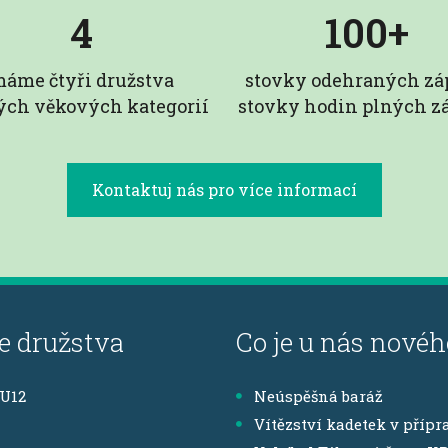
4
100+
áme čtyři družstva
stovky odehraných zá
ých věkových kategorií
stovky hodin plných z
Kontaktuj nás pro více informací
e družstva
Co je u nás novéh
,U12
Neúspěšná baráž
Vítězství kadetek v přípr