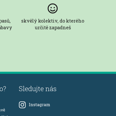
pasů,
skvělý kolektiv, do kterého
ábavy
určitě zapadneš
o?
Sledujte nás
Instagram
avě