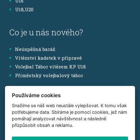
U16
U18,U20
Co je u nás nového?
Neúspěšná baráž
Vítězství kadetek v přípravě
Volejbal Tábor vítězem KP U18
Příměstský volejbalový tábor
Používáme cookies
Sledujte nás
Snažíme se náš web neustále vylepšovat. K tomu však
potřebujeme data. Sbíráme je pomocí cookies, jež nám
Instagram
pomáhají analyzovat návštěvnost a následně
přizpůsobit obsah a reklamu.