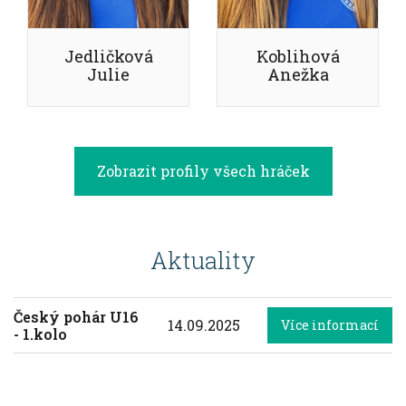
Jedličková
Koblihová
Julie
Anežka
Zobrazit profily všech hráček
Aktuality
Český pohár U16
14.09.2025
Více informací
- 1.kolo