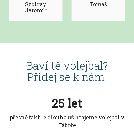
Szolgay
Tomáš
Jaromír
Baví tě volejbal?
Přidej se k nám!
25 let
přesně takhle dlouho už hrajeme volejbal v
Táboře