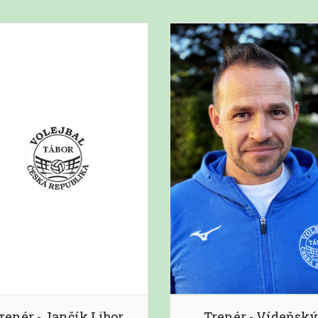
renér - Jančík Libor
Trenér - Vídeňský