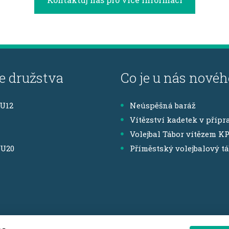
e družstva
Co je u nás novéh
,U12
Neúspěšná baráž
Vítězství kadetek v přípr
Volejbal Tábor vítězem K
,U20
Příměstský volejbalový t