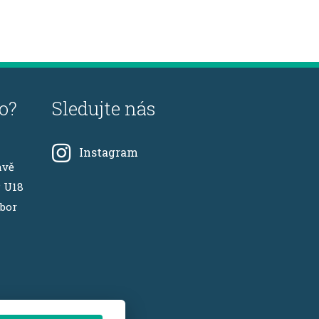
o?
Sledujte nás
Instagram
avě
P U18
ábor