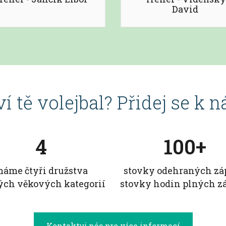
David
í tě volejbal? Přidej se k 
4
100+
áme čtyři družstva
stovky odehraných zá
ých věkových kategorií
stovky hodin plných z
Kontaktuj nás pro více informací