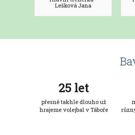
Lešková Jana
Bav
25 let
přesně takhle dlouho už
m
hrajeme volejbal v Táboře
různ