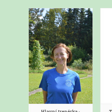
Hlavní trenérka -
T