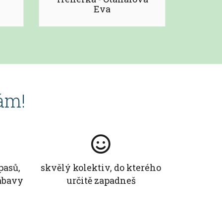
Eva
nám!
pasů,
skvělý kolektiv, do kterého
ábavy
určitě zapadneš