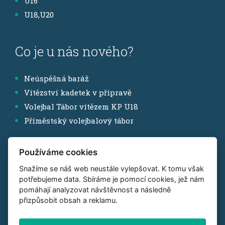
U16
U18,U20
Co je u nás nového?
Neúspěšná baráž
Vítězství kadetek v přípravě
Volejbal Tábor vítězem KP U18
Příměstský volejbalový tábor
Používáme cookies
Sledujte nás
Snažíme se náš web neustále vylepšovat. K tomu však
potřebujeme data. Sbíráme je pomocí cookies, jež nám
Instagram
pomáhají analyzovat návštěvnost a následně
přizpůsobit obsah a reklamu.