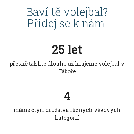
Baví tě volejbal?
Přidej se k nám!
25 let
přesně takhle dlouho už hrajeme volejbal v
Táboře
4
máme čtyři družstva různých věkových
kategorií