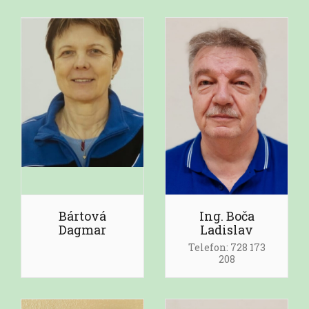
Bártová
Ing. Boča
Dagmar
Ladislav
Telefon: 728 173
208