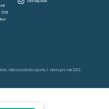
Instagram
avě
P U18
ábor
že, výkonnostního sportu, I. výzva pro rok 2022.