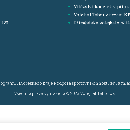
Vítězství kadetek v přípr
Volejbal Tábor vítězem K
,U20
Příměstský volejbalový t
rogramu Jihočeského kraje Podpora sportovní činnosti dětí a mláde
Všechna práva vyhrazena © 2023 Volejbal Tábor z.s.