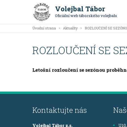
Volejbal Tábor
Oficiální web táborského volejbalu
Úvodní strana
Aktuality
ROZLOUČENÍ SE SEZÓNO
ROZLOUČENÍ SE SE
Letošní rozloučení se sezónou proběh
Kontaktujte nás
Naš
Volejbal Tábor z.s.
U10