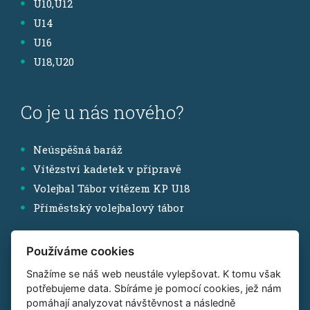
U10,U12
U14
U16
U18,U20
Co je u nás nového?
Neúspěšná baráž
Vítězství kadetek v přípravě
Volejbal Tábor vítězem KP U18
Příměstský volejbalový tábor
Používáme cookies
Sledujte nás
Snažíme se náš web neustále vylepšovat. K tomu však
potřebujeme data. Sbíráme je pomocí cookies, jež nám
Instagram
pomáhají analyzovat návštěvnost a následně