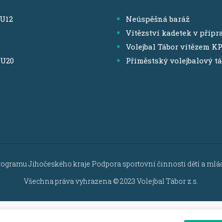
,U12
Neúspěšná baráž
Vítězství kadetek v přípr
Volejbal Tábor vítězem K
,U20
Příměstský volejbalový t
rogramu Jihočeského kraje Podpora sportovní činnosti dětí a mláde
Všechna práva vyhrazena © 2023 Volejbal Tábor z.s.