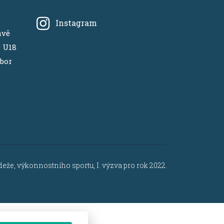
Instagram
avě
P U18
ábor
že, výkonnostního sportu, I. výzva pro rok 2022.