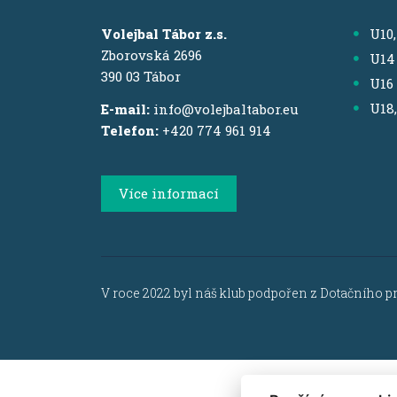
Volejbal Tábor z.s.
U10
Zborovská 2696
U14
390 03 Tábor
U16
U18
E-mail:
info@volejbaltabor.eu
Telefon:
+420 774 961 914
Více informací
V roce 2022 byl náš klub podpořen z Dotačního p