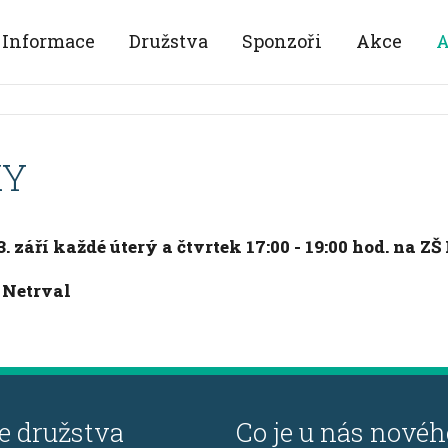
Informace
Družstva
Sponzoři
Akce
A
KY
. září každé úterý a čtvrtek 17:00 - 19:00 hod. na 
t Netrval
e družstva
Co je u nás novéh