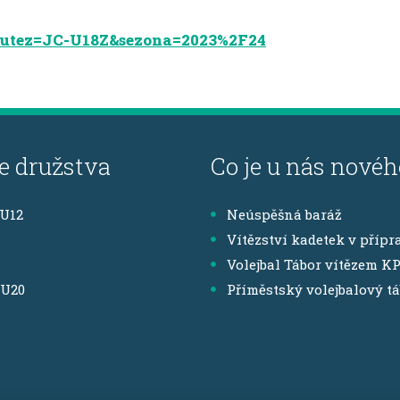
?soutez=JC-U18Z&sezona=2023%2F24
e družstva
Co je u nás novéh
,U12
Neúspěšná baráž
Vítězství kadetek v přípr
Volejbal Tábor vítězem K
,U20
Příměstský volejbalový t