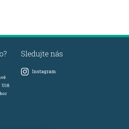
o?
Sledujte nás
Instagram
avě
P U18
ábor