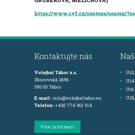
GRUBEROVÁ, MELICHOVÁ)
https://www.cvf.cz/souteze/soutez/
Kontaktujte nás
Naš
Volejbal Tábor z.s.
U10
Zborovská 2696
U14
390 03 Tábor
U16
U18
E-mail:
info@volejbaltabor.eu
Telefon:
+420 774 961 914
Více informací