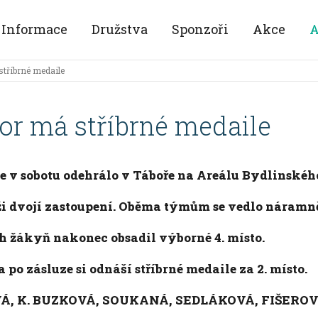
Informace
Družstva
Sponzoři
Akce
A
stříbrné medaile
or má stříbrné medaile
se v sobotu odehrálo v Táboře na Areálu Bydlinskéh
ži dvojí zastoupení. Oběma týmům se vedlo náramn
ch žákyň nakonec obsadil výborné 4. místo.
a po zásluze si odnáší stříbrné medaile za 2. místo.
OVÁ, K. BUZKOVÁ, SOUKANÁ, SEDLÁKOVÁ, FIŠERO