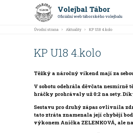
Volejbal Tábor
Oficiální web táborského volejbalu
Úvodní strana
Aktuality
KP U18 4.kolo
KP U18 4.kolo
Těžký a náročný víkend mají za sebou
V sobotu odehrála děvčata nesmírně t
hráčky prohrávaly už 0:2 na sety. Díky
Sestavu pro druhý zápas ovlivnila z
tato ztráta znamenala její chybějí b
výkonem Anička ZELENKOVÁ, ale nako