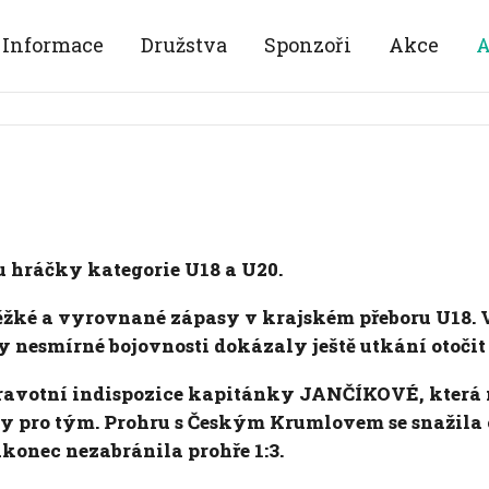
Informace
Družstva
Sponzoři
Akce
A
 hráčky kategorie U18 a U20.
ěžké a vyrovnané zápasy v krajském přeboru U18. 
 nesmírné bojovnosti dokázaly ještě utkání otočit a
dravotní indispozice kapitánky JANČÍKOVÉ, která m
ody pro tým. Prohru s Českým Krumlovem se snažil
nec nezabránila prohře 1:3.