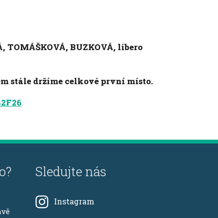
, TOMÁŠKOVÁ, BUZKOVÁ, libero
em stále držíme celkové první místo.
%2F26
o?
Sledujte nás
Instagram
avě