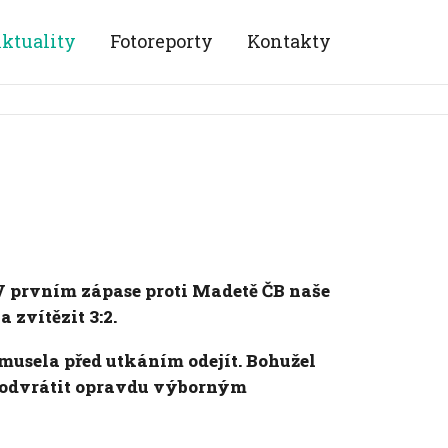
ktuality
Fotoreporty
Kontakty
V prvním zápase proti Madetě ČB naše
 zvítězit 3:2.
usela před utkáním odejít. Bohužel
a odvrátit opravdu výborným