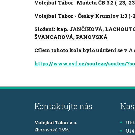
Volejbal Tábor- Madeta ČB 3:2 (-23,-23
Volejbal Tábor - Český Krumlov 1:3 (-2
Složení: kap. JANČÍKOVÁ, LACHOU
ŠVANCAROVÁ, PANOVSKÁ
Cílem tohoto kola bylo udržení se v A
https://www.cvf.cz/souteze/soutez/
Kontaktujte nás
Naš
Volejbal Tábor z.s.
U10
Zborovská 2696
U14