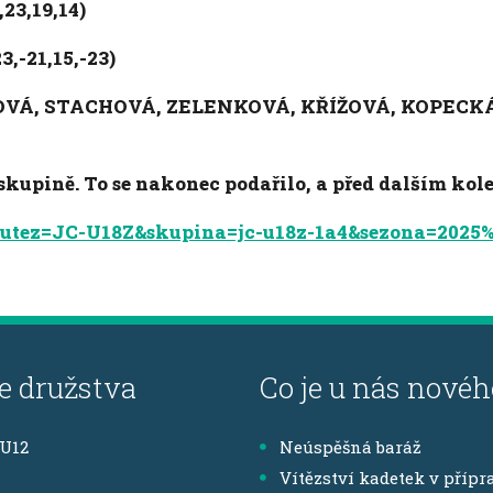
,23,19,14)
3,-21,15,-23)
TOVÁ, STACHOVÁ, ZELENKOVÁ, KŘÍŽOVÁ, KOPECKÁ
 skupině. To se nakonec podařilo, a před dalším kol
?soutez=JC-U18Z&skupina=jc-u18z-1a4&sezona=2025
e družstva
Co je u nás novéh
,U12
Neúspěšná baráž
Vítězství kadetek v přípr