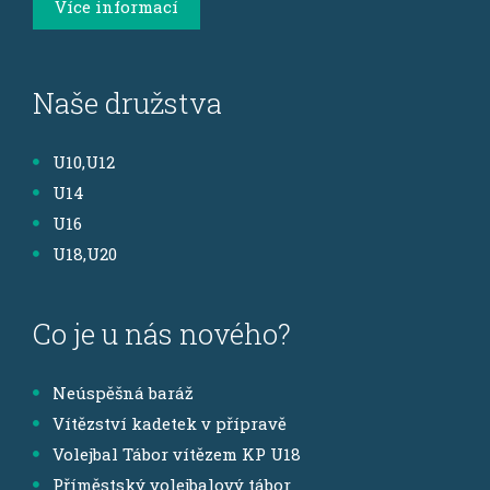
Více informací
Naše družstva
U10,U12
U14
U16
U18,U20
Co je u nás nového?
Neúspěšná baráž
Vítězství kadetek v přípravě
Volejbal Tábor vítězem KP U18
Příměstský volejbalový tábor