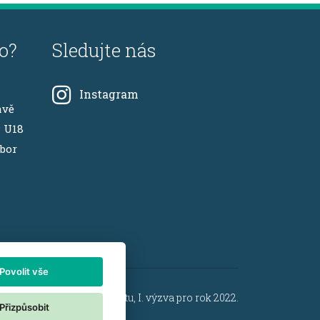
o?
Sledujte nás
Instagram
avě
P U18
ábor
Povolit vše
že, výkonnostního sportu, I. výzva pro rok 2022.
Přizpůsobit