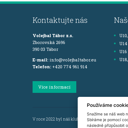
Kontaktujte nás
Naš
Volejbal Tábor z.s.
U10
Zborovská 2696
U14
390 03 Tábor
U16
U18
E-mail:
info@volejbaltabor.eu
Telefon:
+420 774 961 914
Více informací
Používáme cooki
Snažíme se náš web n
V roce 2022 byl náš klub podpořen z Dotačního p
Sbíráme je pomocí coo
následně přizpůsobit 