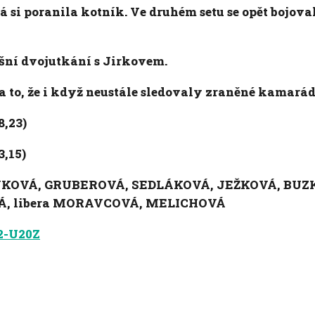
 si poranila kotník. Ve druhém setu se opět bojovalo
ešní dvojutkání s Jirkovem.
to, že i když neustále sledovaly zraněné kamarád
,23)
,15)
NKOVÁ, GRUBEROVÁ, SEDLÁKOVÁ, JEŽKOVÁ, BUZ
VÁ, libera MORAVCOVÁ, MELICHOVÁ
=2-U20Z