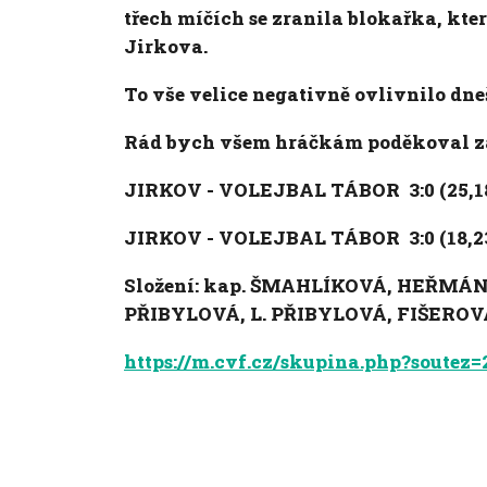
třech míčích se zranila blokařka, která
Jirkova.
To vše velice negativně ovlivnilo dn
Rád bych všem hráčkám poděkoval za 
JIRKOV - VOLEJBAL TÁBOR 3:0 (25,18
JIRKOV - VOLEJBAL TÁBOR 3:0 (18,23
Složení: kap. ŠMAHLÍKOVÁ, HEŘMÁ
PŘIBYLOVÁ, L. PŘIBYLOVÁ, FIŠERO
https://m.cvf.cz/skupina.php?soutez