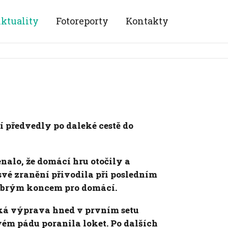
ktuality
Fotoreporty
Kontakty
í předvedly po daleké cestě do
nalo, že domácí hru otočily a
své zranění přivodila při posledním
s dobrým koncem pro domácí.
rská výprava hned v prvním setu
vém pádu poranila loket. Po dalších