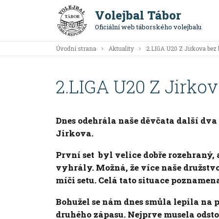
Volejbal Tábor
Oficiální web táborského volejbalu
Úvodní strana
Aktuality
2.LIGA U20 Z Jirkova bez
2.LIGA U20 Z Jirko
Dnes odehrála naše děvčata další dva 
Jirkova.
První set byl velice dobře rozehraný,
vyhrály. Možná, že více naše družstvo
míči setu. Celá tato situace poznamen
Bohužel se nám dnes smůla lepila na 
druhého zápasu. Nejprve musela odsto