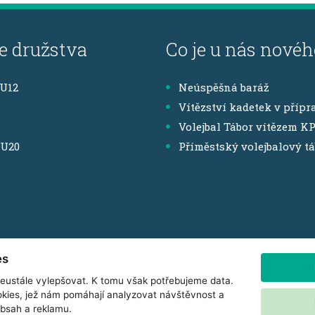
e družstva
Co je u nás novéh
,U12
Neúspěšná baráž
Vítězství kadetek v přípr
Volejbal Tábor vítězem K
,U20
Příměstský volejbalový t
es
eustále vylepšovat. K tomu však potřebujeme data.
rogramu Jihočeského kraje Podpora sportovní činnosti dětí a mláde
kies, jež nám pomáhají analyzovat návštěvnost a
obsah a reklamu.