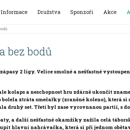
Informace
Družstva
Sponzoři
Akce
A
 bodů
va bez bodů
zápasy 2 ligy. Velice smolné a nešťastné vystoupen
 ale kolaps a neschopnost hru zdárně ukončit zname
 bolela ztráta smečařky (zraněné koleno), která si 
ala druhý set. Třetí byl zase vyrovnanou partií, 
paty, a další nešťastné okamžiky zažila celá tábo
upit hlavní nahrávačka, která si při jednom oběta