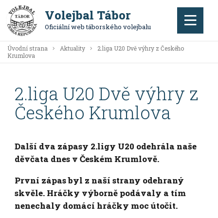
Volejbal Tábor
Oficiální web táborského volejbalu
Úvodní strana
Aktuality
2.liga U20 Dvě výhry z Českého
Krumlova
2.liga U20 Dvě výhry z
Českého Krumlova
Další dva zápasy 2.ligy U20 odehrála naše
děvčata dnes v Českém Krumlově.
První zápas byl z naší strany odehraný
skvěle. Hráčky výborně podávaly a tím
nenechaly domácí hráčky moc útočit.