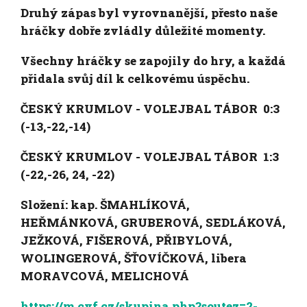
Druhý zápas byl vyrovnanější, přesto naše
hráčky dobře zvládly důležité momenty.
Všechny hráčky se zapojily do hry, a každá
přidala svůj díl k celkovému úspěchu.
ČESKÝ KRUMLOV - VOLEJBAL TÁBOR 0:3
(-13,-22,-14)
ČESKÝ KRUMLOV - VOLEJBAL TÁBOR 1:3
(-22,-26, 24, -22)
Složení: kap. ŠMAHLÍKOVÁ,
HEŘMÁNKOVÁ, GRUBEROVÁ, SEDLÁKOVÁ,
JEŽKOVÁ, FIŠEROVÁ, PŘIBYLOVÁ,
WOLINGEROVÁ, ŠŤOVÍČKOVÁ, libera
MORAVCOVÁ, MELICHOVÁ
https://m.cvf.cz/skupina.php?soutez=2-