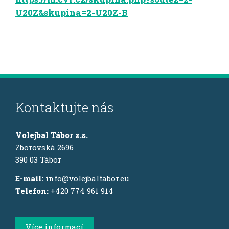
U20Z&skupina=2-U20Z-B
Kontaktujte nás
Volejbal Tábor z.s.
Zborovská 2696
390 03 Tábor
E-mail:
info@volejbaltabor.eu
Telefon:
+420 774 961 914
Více informací